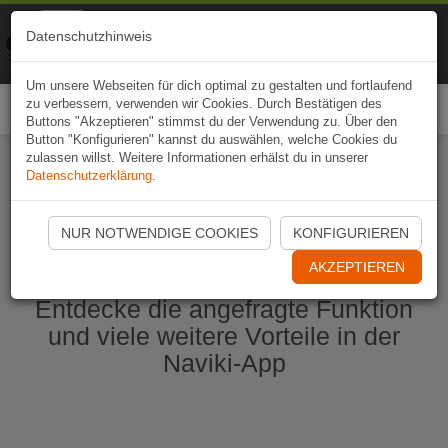
Naviki
Datenschutzhinweis
Zur App
Fahrrad-Navi
Um unsere Webseiten für dich optimal zu gestalten und fortlaufend
zu verbessern, verwenden wir Cookies. Durch Bestätigen des
Togg
Buttons "Akzeptieren" stimmst du der Verwendung zu. Über den
navi
Button "Konfigurieren" kannst du auswählen, welche Cookies du
zulassen willst. Weitere Informationen erhälst du in unserer
Datenschutzerklärung
.
Naviki App jetzt öffnen
NUR NOTWENDIGE COOKIES
KONFIGURIEREN
AKZEPTIEREN
Entdecke die angefragte Funktion
und viele weitere Vorteile in der
Naviki-App