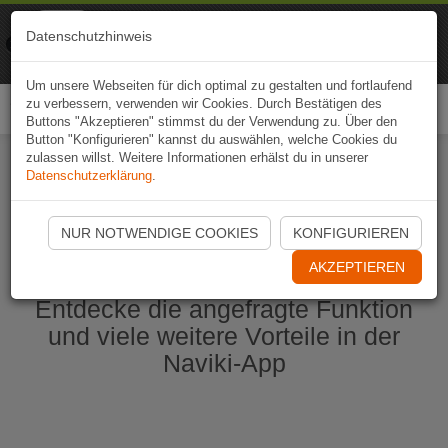
Naviki
Datenschutzhinweis
Zur App
Fahrrad-Navi
Um unsere Webseiten für dich optimal zu gestalten und fortlaufend
zu verbessern, verwenden wir Cookies. Durch Bestätigen des
Togg
Buttons "Akzeptieren" stimmst du der Verwendung zu. Über den
navi
Button "Konfigurieren" kannst du auswählen, welche Cookies du
zulassen willst. Weitere Informationen erhälst du in unserer
Datenschutzerklärung
.
Naviki App jetzt öffnen
NUR NOTWENDIGE COOKIES
KONFIGURIEREN
AKZEPTIEREN
Entdecke die angefragte Funktion
und viele weitere Vorteile in der
Naviki-App