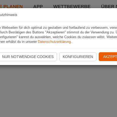
E PLANEN
APP
WETTBEWERBE
ÜBER 
utzhinweis
Webseiten für dich optimal zu gestalten und fortlaufend zu verbessern, ver
Durch Bestätigen des Buttons "Akzeptieren" stimmst du der Verwendung zu. 
nfigurieren" kannst du auswählen, welche Cookies du zulassen willst. Weiter
nen erhälst du in unserer
Datenschutzerklärung
.
NUR NOTWENDIGE COOKIES
KONFIGURIEREN
AKZEPT