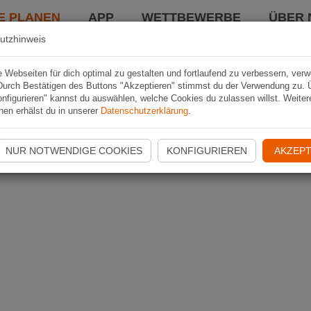
E PLANEN
APP
WETTBEWERBE
ÜBER 
utzhinweis
Webseiten für dich optimal zu gestalten und fortlaufend zu verbessern, ver
Durch Bestätigen des Buttons "Akzeptieren" stimmst du der Verwendung zu. 
nfigurieren" kannst du auswählen, welche Cookies du zulassen willst. Weiter
nen erhälst du in unserer
Datenschutzerklärung
.
NUR NOTWENDIGE COOKIES
KONFIGURIEREN
AKZEPT