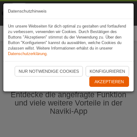
Naviki
Datenschutzhinweis
Zur App
Fahrrad-Navi
Um unsere Webseiten für dich optimal zu gestalten und fortlaufend
zu verbessern, verwenden wir Cookies. Durch Bestätigen des
Togg
Buttons "Akzeptieren" stimmst du der Verwendung zu. Über den
navi
Button "Konfigurieren" kannst du auswählen, welche Cookies du
zulassen willst. Weitere Informationen erhälst du in unserer
Datenschutzerklärung
.
Naviki App jetzt öffnen
NUR NOTWENDIGE COOKIES
KONFIGURIEREN
AKZEPTIEREN
Entdecke die angefragte Funktion
und viele weitere Vorteile in der
Naviki-App