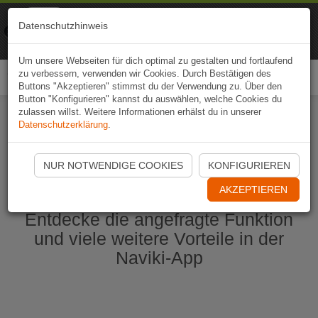
Naviki
Datenschutzhinweis
Zur App
Fahrrad-Navi
Um unsere Webseiten für dich optimal zu gestalten und fortlaufend
zu verbessern, verwenden wir Cookies. Durch Bestätigen des
Togg
Buttons "Akzeptieren" stimmst du der Verwendung zu. Über den
navi
Button "Konfigurieren" kannst du auswählen, welche Cookies du
zulassen willst. Weitere Informationen erhälst du in unserer
Datenschutzerklärung
.
Naviki App jetzt öffnen
NUR NOTWENDIGE COOKIES
KONFIGURIEREN
AKZEPTIEREN
Entdecke die angefragte Funktion
und viele weitere Vorteile in der
Naviki-App