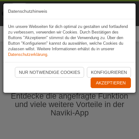
Naviki
Datenschutzhinweis
Zur App
Fahrrad-Navi
Um unsere Webseiten für dich optimal zu gestalten und fortlaufend
zu verbessern, verwenden wir Cookies. Durch Bestätigen des
Togg
Buttons "Akzeptieren" stimmst du der Verwendung zu. Über den
navi
Button "Konfigurieren" kannst du auswählen, welche Cookies du
zulassen willst. Weitere Informationen erhälst du in unserer
Datenschutzerklärung
.
Naviki App jetzt öffnen
NUR NOTWENDIGE COOKIES
KONFIGURIEREN
AKZEPTIEREN
Entdecke die angefragte Funktion
und viele weitere Vorteile in der
Naviki-App