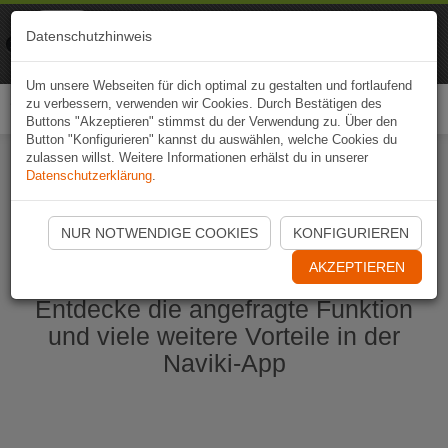
Naviki
Datenschutzhinweis
Zur App
Fahrrad-Navi
Um unsere Webseiten für dich optimal zu gestalten und fortlaufend
zu verbessern, verwenden wir Cookies. Durch Bestätigen des
Togg
Buttons "Akzeptieren" stimmst du der Verwendung zu. Über den
navi
Button "Konfigurieren" kannst du auswählen, welche Cookies du
zulassen willst. Weitere Informationen erhälst du in unserer
Datenschutzerklärung
.
Naviki App jetzt öffnen
NUR NOTWENDIGE COOKIES
KONFIGURIEREN
AKZEPTIEREN
Entdecke die angefragte Funktion
und viele weitere Vorteile in der
Naviki-App