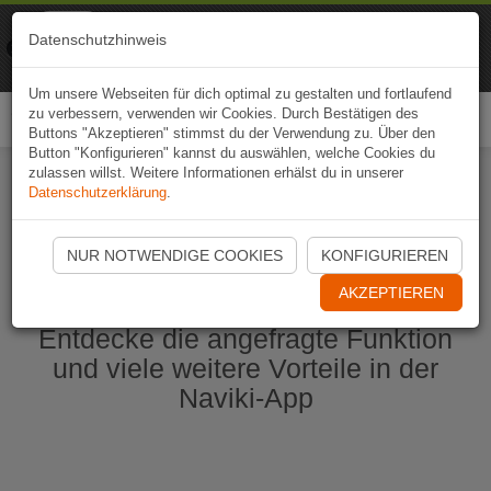
Naviki
Datenschutzhinweis
Zur App
Fahrrad-Navi
Um unsere Webseiten für dich optimal zu gestalten und fortlaufend
zu verbessern, verwenden wir Cookies. Durch Bestätigen des
Togg
Buttons "Akzeptieren" stimmst du der Verwendung zu. Über den
navi
Button "Konfigurieren" kannst du auswählen, welche Cookies du
zulassen willst. Weitere Informationen erhälst du in unserer
Datenschutzerklärung
.
Naviki App jetzt öffnen
NUR NOTWENDIGE COOKIES
KONFIGURIEREN
AKZEPTIEREN
Entdecke die angefragte Funktion
und viele weitere Vorteile in der
Naviki-App