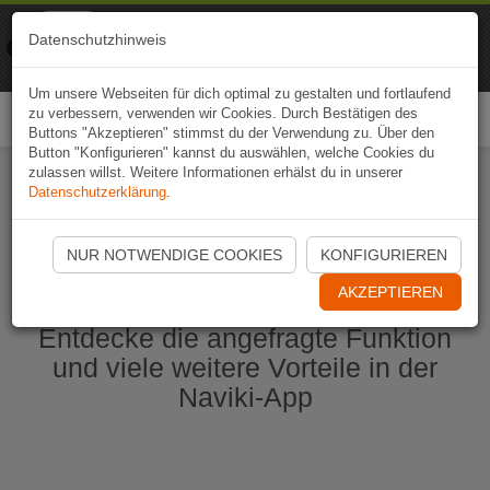
Naviki
Datenschutzhinweis
Zur App
Fahrrad-Navi
Um unsere Webseiten für dich optimal zu gestalten und fortlaufend
zu verbessern, verwenden wir Cookies. Durch Bestätigen des
Togg
Buttons "Akzeptieren" stimmst du der Verwendung zu. Über den
navi
Button "Konfigurieren" kannst du auswählen, welche Cookies du
zulassen willst. Weitere Informationen erhälst du in unserer
Datenschutzerklärung
.
Naviki App jetzt öffnen
NUR NOTWENDIGE COOKIES
KONFIGURIEREN
AKZEPTIEREN
Entdecke die angefragte Funktion
und viele weitere Vorteile in der
Naviki-App