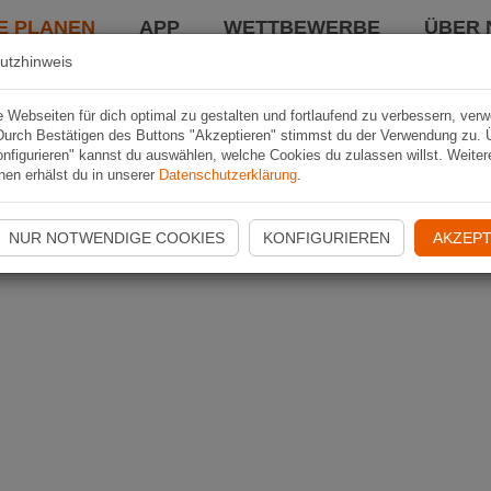
E PLANEN
APP
WETTBEWERBE
ÜBER 
utzhinweis
Webseiten für dich optimal zu gestalten und fortlaufend zu verbessern, ver
Durch Bestätigen des Buttons "Akzeptieren" stimmst du der Verwendung zu. 
nfigurieren" kannst du auswählen, welche Cookies du zulassen willst. Weiter
nen erhälst du in unserer
Datenschutzerklärung
.
NUR NOTWENDIGE COOKIES
KONFIGURIEREN
AKZEPT