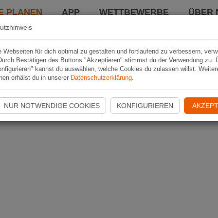
E PLANEN
APP
WETTBEWERBE
ÜBER 
utzhinweis
Webseiten für dich optimal zu gestalten und fortlaufend zu verbessern, ver
Durch Bestätigen des Buttons "Akzeptieren" stimmst du der Verwendung zu. 
nfigurieren" kannst du auswählen, welche Cookies du zulassen willst. Weiter
nen erhälst du in unserer
Datenschutzerklärung
.
NUR NOTWENDIGE COOKIES
KONFIGURIEREN
AKZEPT