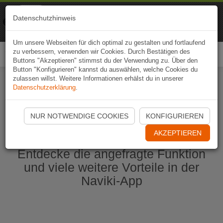
Naviki
Datenschutzhinweis
Zur App
Fahrrad-Navi
Um unsere Webseiten für dich optimal zu gestalten und fortlaufend
zu verbessern, verwenden wir Cookies. Durch Bestätigen des
Togg
Buttons "Akzeptieren" stimmst du der Verwendung zu. Über den
navi
Button "Konfigurieren" kannst du auswählen, welche Cookies du
zulassen willst. Weitere Informationen erhälst du in unserer
Datenschutzerklärung
.
Naviki App jetzt öffnen
NUR NOTWENDIGE COOKIES
KONFIGURIEREN
AKZEPTIEREN
Entdecke die angefragte Funktion
und viele weitere Vorteile in der
Naviki-App