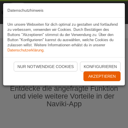
Naviki
Datenschutzhinweis
Zur App
Fahrrad-Navi
Um unsere Webseiten für dich optimal zu gestalten und fortlaufend
zu verbessern, verwenden wir Cookies. Durch Bestätigen des
Togg
Buttons "Akzeptieren" stimmst du der Verwendung zu. Über den
navi
Button "Konfigurieren" kannst du auswählen, welche Cookies du
zulassen willst. Weitere Informationen erhälst du in unserer
Datenschutzerklärung
.
Naviki App jetzt öffnen
NUR NOTWENDIGE COOKIES
KONFIGURIEREN
AKZEPTIEREN
Entdecke die angefragte Funktion
und viele weitere Vorteile in der
Naviki-App