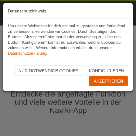
Naviki
Datenschutzhinweis
Zur App
Fahrrad-Navi
Um unsere Webseiten für dich optimal zu gestalten und fortlaufend
zu verbessern, verwenden wir Cookies. Durch Bestätigen des
Togg
Buttons "Akzeptieren" stimmst du der Verwendung zu. Über den
navi
Button "Konfigurieren" kannst du auswählen, welche Cookies du
zulassen willst. Weitere Informationen erhälst du in unserer
Datenschutzerklärung
.
Naviki App jetzt öffnen
NUR NOTWENDIGE COOKIES
KONFIGURIEREN
AKZEPTIEREN
Entdecke die angefragte Funktion
und viele weitere Vorteile in der
Naviki-App