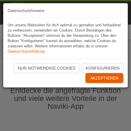
Naviki
Datenschutzhinweis
Zur App
Fahrrad-Navi
Um unsere Webseiten für dich optimal zu gestalten und fortlaufend
zu verbessern, verwenden wir Cookies. Durch Bestätigen des
Togg
Buttons "Akzeptieren" stimmst du der Verwendung zu. Über den
navi
Button "Konfigurieren" kannst du auswählen, welche Cookies du
zulassen willst. Weitere Informationen erhälst du in unserer
Datenschutzerklärung
.
Naviki App jetzt öffnen
NUR NOTWENDIGE COOKIES
KONFIGURIEREN
AKZEPTIEREN
Entdecke die angefragte Funktion
und viele weitere Vorteile in der
Naviki-App