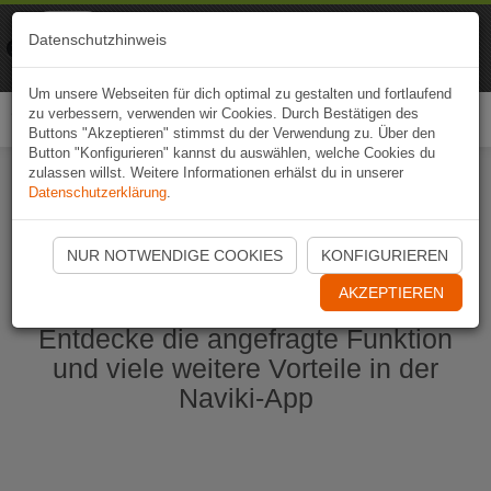
Naviki
Datenschutzhinweis
Zur App
Fahrrad-Navi
Um unsere Webseiten für dich optimal zu gestalten und fortlaufend
zu verbessern, verwenden wir Cookies. Durch Bestätigen des
Togg
Buttons "Akzeptieren" stimmst du der Verwendung zu. Über den
navi
Button "Konfigurieren" kannst du auswählen, welche Cookies du
zulassen willst. Weitere Informationen erhälst du in unserer
Datenschutzerklärung
.
Naviki App jetzt öffnen
NUR NOTWENDIGE COOKIES
KONFIGURIEREN
AKZEPTIEREN
Entdecke die angefragte Funktion
und viele weitere Vorteile in der
Naviki-App