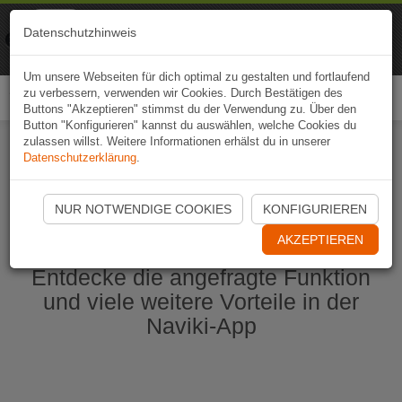
Naviki
Datenschutzhinweis
Zur App
Fahrrad-Navi
Um unsere Webseiten für dich optimal zu gestalten und fortlaufend
zu verbessern, verwenden wir Cookies. Durch Bestätigen des
Togg
Buttons "Akzeptieren" stimmst du der Verwendung zu. Über den
navi
Button "Konfigurieren" kannst du auswählen, welche Cookies du
zulassen willst. Weitere Informationen erhälst du in unserer
Datenschutzerklärung
.
Naviki App jetzt öffnen
NUR NOTWENDIGE COOKIES
KONFIGURIEREN
AKZEPTIEREN
Entdecke die angefragte Funktion
und viele weitere Vorteile in der
Naviki-App