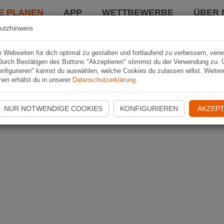
E PLANEN
APP
WETTBEWERBE
ÜBER 
utzhinweis
Webseiten für dich optimal zu gestalten und fortlaufend zu verbessern, ver
Durch Bestätigen des Buttons "Akzeptieren" stimmst du der Verwendung zu. 
nfigurieren" kannst du auswählen, welche Cookies du zulassen willst. Weiter
nen erhälst du in unserer
Datenschutzerklärung
.
NUR NOTWENDIGE COOKIES
KONFIGURIEREN
AKZEPT