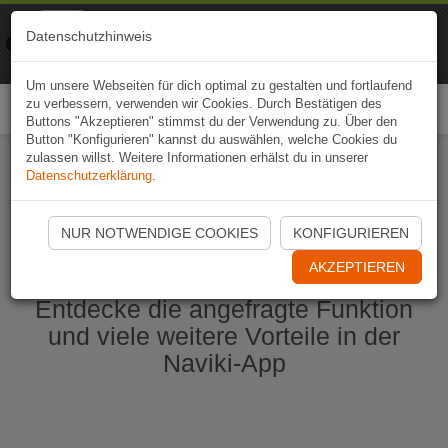
Naviki
Datenschutzhinweis
Zur App
Fahrrad-Navi
Um unsere Webseiten für dich optimal zu gestalten und fortlaufend
zu verbessern, verwenden wir Cookies. Durch Bestätigen des
Togg
Buttons "Akzeptieren" stimmst du der Verwendung zu. Über den
navi
Button "Konfigurieren" kannst du auswählen, welche Cookies du
zulassen willst. Weitere Informationen erhälst du in unserer
Datenschutzerklärung
.
Naviki App jetzt öffnen
NUR NOTWENDIGE COOKIES
KONFIGURIEREN
AKZEPTIEREN
Entdecke die angefragte Funktion
und viele weitere Vorteile in der
Naviki-App