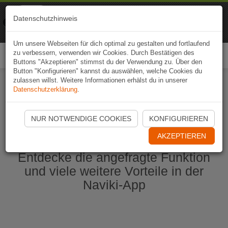
Naviki
Datenschutzhinweis
Zur App
Fahrrad-Navi
Um unsere Webseiten für dich optimal zu gestalten und fortlaufend
zu verbessern, verwenden wir Cookies. Durch Bestätigen des
Togg
Buttons "Akzeptieren" stimmst du der Verwendung zu. Über den
navi
Button "Konfigurieren" kannst du auswählen, welche Cookies du
zulassen willst. Weitere Informationen erhälst du in unserer
Datenschutzerklärung
.
Naviki App jetzt öffnen
NUR NOTWENDIGE COOKIES
KONFIGURIEREN
AKZEPTIEREN
Entdecke die angefragte Funktion
und viele weitere Vorteile in der
Naviki-App