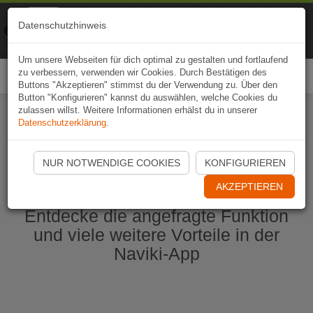
Naviki
Datenschutzhinweis
Zur App
Fahrrad-Navi
Um unsere Webseiten für dich optimal zu gestalten und fortlaufend
zu verbessern, verwenden wir Cookies. Durch Bestätigen des
Togg
Buttons "Akzeptieren" stimmst du der Verwendung zu. Über den
navi
Button "Konfigurieren" kannst du auswählen, welche Cookies du
zulassen willst. Weitere Informationen erhälst du in unserer
Datenschutzerklärung
.
Naviki App jetzt öffnen
NUR NOTWENDIGE COOKIES
KONFIGURIEREN
AKZEPTIEREN
Entdecke die angefragte Funktion
und viele weitere Vorteile in der
Naviki-App