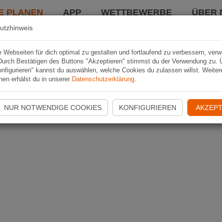
E PLANEN
APP
WETTBEWERBE
ÜBER 
utzhinweis
Webseiten für dich optimal zu gestalten und fortlaufend zu verbessern, ver
Durch Bestätigen des Buttons "Akzeptieren" stimmst du der Verwendung zu. 
nfigurieren" kannst du auswählen, welche Cookies du zulassen willst. Weiter
nen erhälst du in unserer
Datenschutzerklärung
.
NUR NOTWENDIGE COOKIES
KONFIGURIEREN
AKZEPT