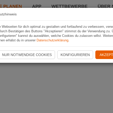
E PLANEN
APP
WETTBEWERBE
ÜBER 
utzhinweis
Webseiten für dich optimal zu gestalten und fortlaufend zu verbessern, ver
Durch Bestätigen des Buttons "Akzeptieren" stimmst du der Verwendung zu. 
nfigurieren" kannst du auswählen, welche Cookies du zulassen willst. Weiter
nen erhälst du in unserer
Datenschutzerklärung
.
NUR NOTWENDIGE COOKIES
KONFIGURIEREN
AKZEPT