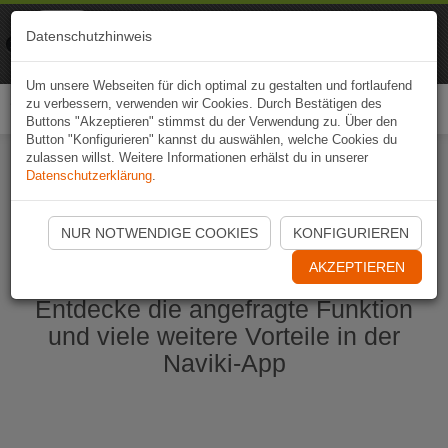
Naviki
Datenschutzhinweis
Zur App
Fahrrad-Navi
Um unsere Webseiten für dich optimal zu gestalten und fortlaufend
zu verbessern, verwenden wir Cookies. Durch Bestätigen des
Togg
Buttons "Akzeptieren" stimmst du der Verwendung zu. Über den
navi
Button "Konfigurieren" kannst du auswählen, welche Cookies du
zulassen willst. Weitere Informationen erhälst du in unserer
Datenschutzerklärung
.
Naviki App jetzt öffnen
NUR NOTWENDIGE COOKIES
KONFIGURIEREN
AKZEPTIEREN
Entdecke die angefragte Funktion
und viele weitere Vorteile in der
Naviki-App