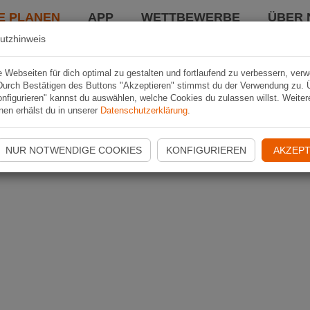
E PLANEN
APP
WETTBEWERBE
ÜBER 
utzhinweis
Webseiten für dich optimal zu gestalten und fortlaufend zu verbessern, ver
Durch Bestätigen des Buttons "Akzeptieren" stimmst du der Verwendung zu. 
nfigurieren" kannst du auswählen, welche Cookies du zulassen willst. Weiter
nen erhälst du in unserer
Datenschutzerklärung
.
NUR NOTWENDIGE COOKIES
KONFIGURIEREN
AKZEPT