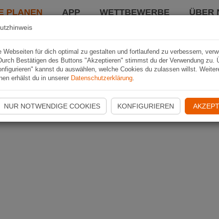
E PLANEN
APP
WETTBEWERBE
ÜBER 
utzhinweis
Webseiten für dich optimal zu gestalten und fortlaufend zu verbessern, ver
Durch Bestätigen des Buttons "Akzeptieren" stimmst du der Verwendung zu. 
nfigurieren" kannst du auswählen, welche Cookies du zulassen willst. Weiter
nen erhälst du in unserer
Datenschutzerklärung
.
NUR NOTWENDIGE COOKIES
KONFIGURIEREN
AKZEPT