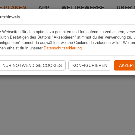
E PLANEN
APP
WETTBEWERBE
ÜBER 
utzhinweis
Webseiten für dich optimal zu gestalten und fortlaufend zu verbessern, ver
Durch Bestätigen des Buttons "Akzeptieren" stimmst du der Verwendung zu. 
nfigurieren" kannst du auswählen, welche Cookies du zulassen willst. Weiter
nen erhälst du in unserer
Datenschutzerklärung
.
NUR NOTWENDIGE COOKIES
KONFIGURIEREN
AKZEPT