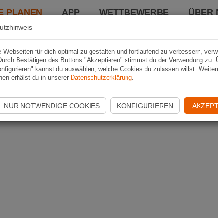
E PLANEN
APP
WETTBEWERBE
ÜBER 
utzhinweis
Webseiten für dich optimal zu gestalten und fortlaufend zu verbessern, ver
Durch Bestätigen des Buttons "Akzeptieren" stimmst du der Verwendung zu. 
nfigurieren" kannst du auswählen, welche Cookies du zulassen willst. Weiter
nen erhälst du in unserer
Datenschutzerklärung
.
NUR NOTWENDIGE COOKIES
KONFIGURIEREN
AKZEPT