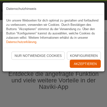
Naviki
Datenschutzhinweis
Zur App
Fahrrad-Navi
Um unsere Webseiten für dich optimal zu gestalten und fortlaufend
zu verbessern, verwenden wir Cookies. Durch Bestätigen des
Togg
Buttons "Akzeptieren" stimmst du der Verwendung zu. Über den
navi
Button "Konfigurieren" kannst du auswählen, welche Cookies du
zulassen willst. Weitere Informationen erhälst du in unserer
Datenschutzerklärung
.
Naviki App jetzt öffnen
NUR NOTWENDIGE COOKIES
KONFIGURIEREN
AKZEPTIEREN
Entdecke die angefragte Funktion
und viele weitere Vorteile in der
Naviki-App