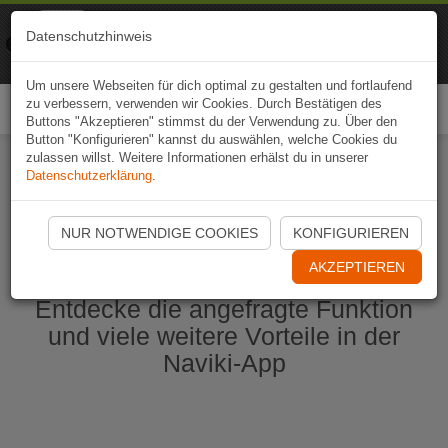
Naviki
Datenschutzhinweis
Zur App
Fahrrad-Navi
Um unsere Webseiten für dich optimal zu gestalten und fortlaufend
zu verbessern, verwenden wir Cookies. Durch Bestätigen des
Togg
Buttons "Akzeptieren" stimmst du der Verwendung zu. Über den
navi
Button "Konfigurieren" kannst du auswählen, welche Cookies du
zulassen willst. Weitere Informationen erhälst du in unserer
Datenschutzerklärung
.
Naviki App jetzt öffnen
NUR NOTWENDIGE COOKIES
KONFIGURIEREN
AKZEPTIEREN
Entdecke die angefragte Funktion
und viele weitere Vorteile in der
Naviki-App