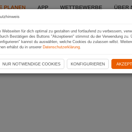
E PLANEN
APP
WETTBEWERBE
ÜBER 
utzhinweis
Webseiten für dich optimal zu gestalten und fortlaufend zu verbessern, ver
Durch Bestätigen des Buttons "Akzeptieren" stimmst du der Verwendung zu. 
nfigurieren" kannst du auswählen, welche Cookies du zulassen willst. Weiter
nen erhälst du in unserer
Datenschutzerklärung
.
NUR NOTWENDIGE COOKIES
KONFIGURIEREN
AKZEPT