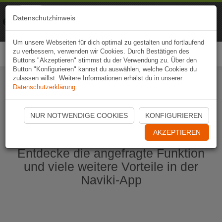
Naviki
Datenschutzhinweis
Zur App
Fahrrad-Navi
Um unsere Webseiten für dich optimal zu gestalten und fortlaufend
zu verbessern, verwenden wir Cookies. Durch Bestätigen des
Togg
Buttons "Akzeptieren" stimmst du der Verwendung zu. Über den
navi
Button "Konfigurieren" kannst du auswählen, welche Cookies du
zulassen willst. Weitere Informationen erhälst du in unserer
Datenschutzerklärung
.
Naviki App jetzt öffnen
NUR NOTWENDIGE COOKIES
KONFIGURIEREN
AKZEPTIEREN
Entdecke die angefragte Funktion
und viele weitere Vorteile in der
Naviki-App