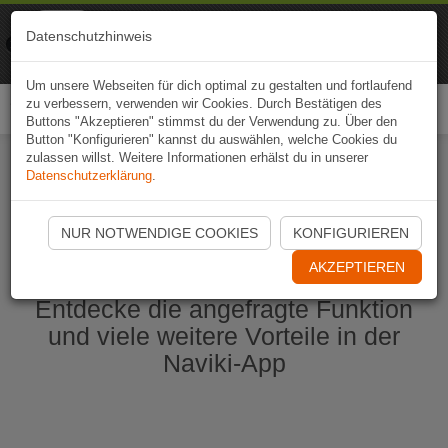
Naviki
Datenschutzhinweis
Zur App
Fahrrad-Navi
Um unsere Webseiten für dich optimal zu gestalten und fortlaufend
zu verbessern, verwenden wir Cookies. Durch Bestätigen des
Togg
Buttons "Akzeptieren" stimmst du der Verwendung zu. Über den
navi
Button "Konfigurieren" kannst du auswählen, welche Cookies du
zulassen willst. Weitere Informationen erhälst du in unserer
Datenschutzerklärung
.
Naviki App jetzt öffnen
NUR NOTWENDIGE COOKIES
KONFIGURIEREN
AKZEPTIEREN
Entdecke die angefragte Funktion
und viele weitere Vorteile in der
Naviki-App