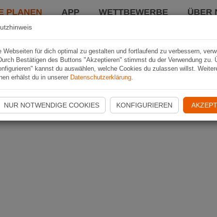
E PLANEN
APP
WETTBEWERBE
ÜBER 
utzhinweis
Webseiten für dich optimal zu gestalten und fortlaufend zu verbessern, ver
Durch Bestätigen des Buttons "Akzeptieren" stimmst du der Verwendung zu. 
nfigurieren" kannst du auswählen, welche Cookies du zulassen willst. Weiter
nen erhälst du in unserer
Datenschutzerklärung
.
NUR NOTWENDIGE COOKIES
KONFIGURIEREN
AKZEPT