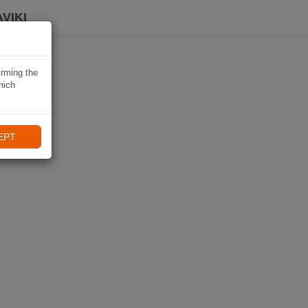
VIKI
irming the
hich
EPT