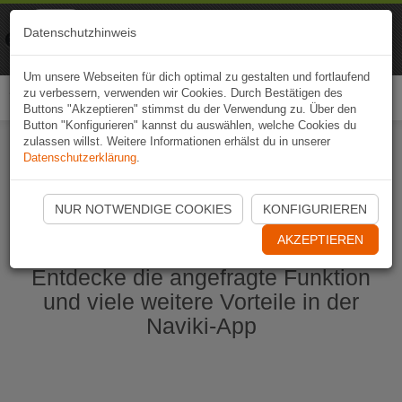
Naviki
Datenschutzhinweis
Zur App
Fahrrad-Navi
Um unsere Webseiten für dich optimal zu gestalten und fortlaufend
zu verbessern, verwenden wir Cookies. Durch Bestätigen des
Togg
Buttons "Akzeptieren" stimmst du der Verwendung zu. Über den
navi
Button "Konfigurieren" kannst du auswählen, welche Cookies du
zulassen willst. Weitere Informationen erhälst du in unserer
Datenschutzerklärung
.
Naviki App jetzt öffnen
NUR NOTWENDIGE COOKIES
KONFIGURIEREN
AKZEPTIEREN
Entdecke die angefragte Funktion
und viele weitere Vorteile in der
Naviki-App