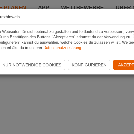
E PLANEN
APP
WETTBEWERBE
ÜBER 
utzhinweis
Webseiten für dich optimal zu gestalten und fortlaufend zu verbessern, ver
Durch Bestätigen des Buttons "Akzeptieren" stimmst du der Verwendung zu. 
nfigurieren" kannst du auswählen, welche Cookies du zulassen willst. Weiter
nen erhälst du in unserer
Datenschutzerklärung
.
NUR NOTWENDIGE COOKIES
KONFIGURIEREN
AKZEPT