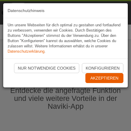
Naviki
Datenschutzhinweis
Zur App
Fahrrad-Navi
Um unsere Webseiten für dich optimal zu gestalten und fortlaufend
zu verbessern, verwenden wir Cookies. Durch Bestätigen des
Togg
Buttons "Akzeptieren" stimmst du der Verwendung zu. Über den
navi
Button "Konfigurieren" kannst du auswählen, welche Cookies du
zulassen willst. Weitere Informationen erhälst du in unserer
Datenschutzerklärung
.
Naviki App jetzt öffnen
NUR NOTWENDIGE COOKIES
KONFIGURIEREN
AKZEPTIEREN
Entdecke die angefragte Funktion
und viele weitere Vorteile in der
Naviki-App