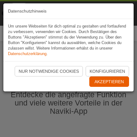
Naviki
Datenschutzhinweis
Zur App
Fahrrad-Navi
Um unsere Webseiten für dich optimal zu gestalten und fortlaufend
zu verbessern, verwenden wir Cookies. Durch Bestätigen des
Togg
Buttons "Akzeptieren" stimmst du der Verwendung zu. Über den
navi
Button "Konfigurieren" kannst du auswählen, welche Cookies du
zulassen willst. Weitere Informationen erhälst du in unserer
Datenschutzerklärung
.
Naviki App jetzt öffnen
NUR NOTWENDIGE COOKIES
KONFIGURIEREN
AKZEPTIEREN
Entdecke die angefragte Funktion
und viele weitere Vorteile in der
Naviki-App