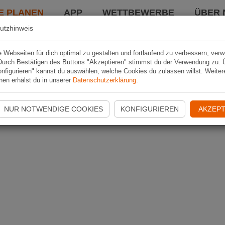
E PLANEN
APP
WETTBEWERBE
ÜBER 
utzhinweis
Webseiten für dich optimal zu gestalten und fortlaufend zu verbessern, ver
Durch Bestätigen des Buttons "Akzeptieren" stimmst du der Verwendung zu. 
nfigurieren" kannst du auswählen, welche Cookies du zulassen willst. Weiter
nen erhälst du in unserer
Datenschutzerklärung
.
NUR NOTWENDIGE COOKIES
KONFIGURIEREN
AKZEPT