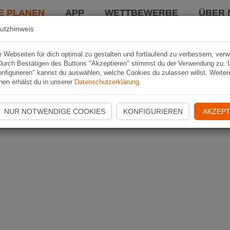
E PLANEN
APP
WETTBEWERBE
ÜBER 
utzhinweis
Webseiten für dich optimal zu gestalten und fortlaufend zu verbessern, ver
Durch Bestätigen des Buttons "Akzeptieren" stimmst du der Verwendung zu. 
nfigurieren" kannst du auswählen, welche Cookies du zulassen willst. Weiter
nen erhälst du in unserer
Datenschutzerklärung
.
NUR NOTWENDIGE COOKIES
KONFIGURIEREN
AKZEPT