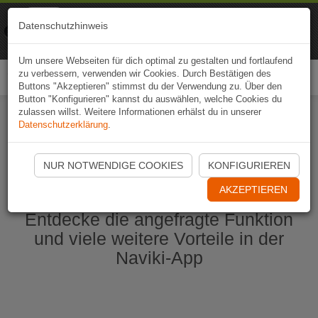
Naviki
Datenschutzhinweis
Zur App
Fahrrad-Navi
Um unsere Webseiten für dich optimal zu gestalten und fortlaufend
zu verbessern, verwenden wir Cookies. Durch Bestätigen des
Togg
Buttons "Akzeptieren" stimmst du der Verwendung zu. Über den
navi
Button "Konfigurieren" kannst du auswählen, welche Cookies du
zulassen willst. Weitere Informationen erhälst du in unserer
Datenschutzerklärung
.
Naviki App jetzt öffnen
NUR NOTWENDIGE COOKIES
KONFIGURIEREN
AKZEPTIEREN
Entdecke die angefragte Funktion
und viele weitere Vorteile in der
Naviki-App