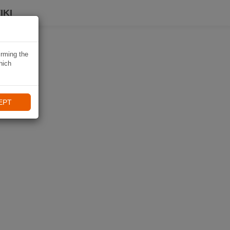
IKI
irming the
hich
EPT