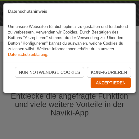
Naviki
Datenschutzhinweis
Zur App
Fahrrad-Navi
Um unsere Webseiten für dich optimal zu gestalten und fortlaufend
zu verbessern, verwenden wir Cookies. Durch Bestätigen des
Togg
Buttons "Akzeptieren" stimmst du der Verwendung zu. Über den
navi
Button "Konfigurieren" kannst du auswählen, welche Cookies du
zulassen willst. Weitere Informationen erhälst du in unserer
Datenschutzerklärung
.
Naviki App jetzt öffnen
NUR NOTWENDIGE COOKIES
KONFIGURIEREN
AKZEPTIEREN
Entdecke die angefragte Funktion
und viele weitere Vorteile in der
Naviki-App