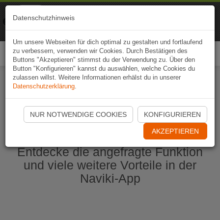
Naviki
Datenschutzhinweis
Zur App
Fahrrad-Navi
Um unsere Webseiten für dich optimal zu gestalten und fortlaufend
zu verbessern, verwenden wir Cookies. Durch Bestätigen des
Togg
Buttons "Akzeptieren" stimmst du der Verwendung zu. Über den
navi
Button "Konfigurieren" kannst du auswählen, welche Cookies du
zulassen willst. Weitere Informationen erhälst du in unserer
Datenschutzerklärung
.
Naviki App jetzt öffnen
NUR NOTWENDIGE COOKIES
KONFIGURIEREN
AKZEPTIEREN
Entdecke die angefragte Funktion
und viele weitere Vorteile in der
Naviki-App