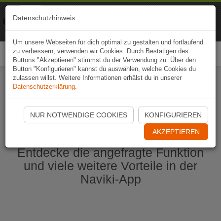
Naviki
Datenschutzhinweis
Zur App
Fahrrad-Navi
Um unsere Webseiten für dich optimal zu gestalten und fortlaufend
zu verbessern, verwenden wir Cookies. Durch Bestätigen des
Togg
Buttons "Akzeptieren" stimmst du der Verwendung zu. Über den
navi
Button "Konfigurieren" kannst du auswählen, welche Cookies du
zulassen willst. Weitere Informationen erhälst du in unserer
Datenschutzerklärung
.
Naviki App jetzt öffnen
NUR NOTWENDIGE COOKIES
KONFIGURIEREN
AKZEPTIEREN
Entdecke die angefragte Funktion
und viele weitere Vorteile in der
Naviki-App