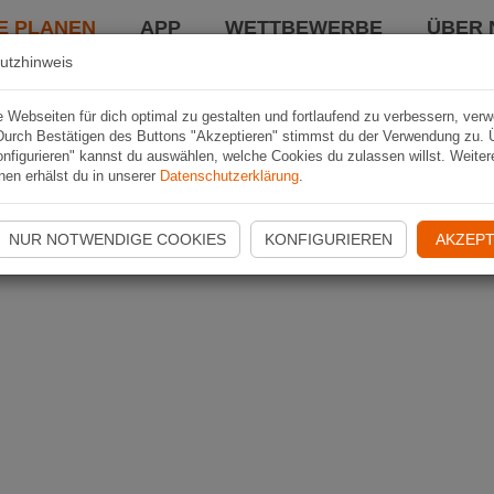
E PLANEN
APP
WETTBEWERBE
ÜBER 
utzhinweis
Webseiten für dich optimal zu gestalten und fortlaufend zu verbessern, ver
Durch Bestätigen des Buttons "Akzeptieren" stimmst du der Verwendung zu. 
nfigurieren" kannst du auswählen, welche Cookies du zulassen willst. Weiter
nen erhälst du in unserer
Datenschutzerklärung
.
NUR NOTWENDIGE COOKIES
KONFIGURIEREN
AKZEPT