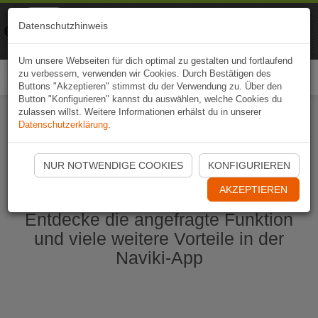
Naviki
Datenschutzhinweis
Zur App
Fahrrad-Navi
Um unsere Webseiten für dich optimal zu gestalten und fortlaufend
zu verbessern, verwenden wir Cookies. Durch Bestätigen des
Togg
Buttons "Akzeptieren" stimmst du der Verwendung zu. Über den
navi
Button "Konfigurieren" kannst du auswählen, welche Cookies du
zulassen willst. Weitere Informationen erhälst du in unserer
Datenschutzerklärung
.
Naviki App jetzt öffnen
NUR NOTWENDIGE COOKIES
KONFIGURIEREN
AKZEPTIEREN
Entdecke die angefragte Funktion
und viele weitere Vorteile in der
Naviki-App