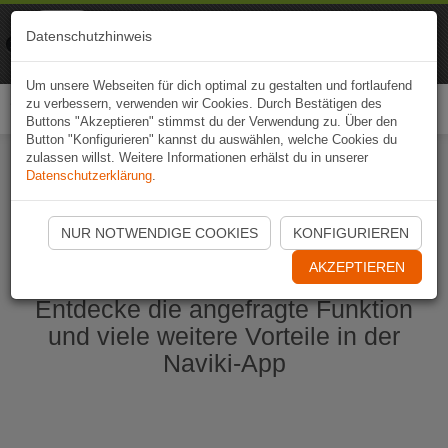
Naviki
Datenschutzhinweis
Zur App
Fahrrad-Navi
Um unsere Webseiten für dich optimal zu gestalten und fortlaufend
zu verbessern, verwenden wir Cookies. Durch Bestätigen des
Togg
Buttons "Akzeptieren" stimmst du der Verwendung zu. Über den
navi
Button "Konfigurieren" kannst du auswählen, welche Cookies du
zulassen willst. Weitere Informationen erhälst du in unserer
Datenschutzerklärung
.
Naviki App jetzt öffnen
NUR NOTWENDIGE COOKIES
KONFIGURIEREN
AKZEPTIEREN
Entdecke die angefragte Funktion
und viele weitere Vorteile in der
Naviki-App